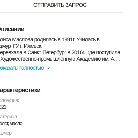
ОТПРАВИТЬ ЗАПРОС
писание
лиса Маслова родилась в 1991г. Училась в
дмуртГУ г. Ижевск.
ереехала в Санкт-Петербург в 2016г., где поступила
 Художественно-промышленную Академию им. А.Л.
тиглица.
оказать полностью
аботает в живописи и керамике.
арактеристики
оллекция:
021
атериал
олст, масло
азмер: