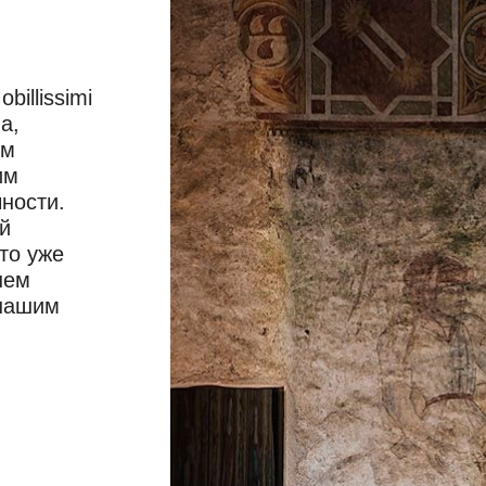
illissimi
а,
ом
им
ности.
й
то уже
шем
 нашим