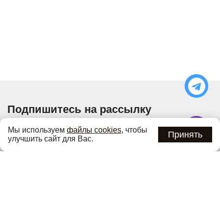
Подпишитесь на рассылку
Узнавайте об актуальных акциях и специальных
Мы используем
файлы cookies
, чтобы
предложениях первыми
Принять
улучшить сайт для Вас.
Подписаться
Нажимая кнопку «Подписаться», вы соглашаетесь с
политикой
конфиденциальности
.