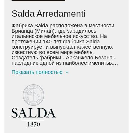
Salda Arredamenti
Фабрика Salda расположена в местности
Брианца (Милан), где зародилось
итальянское мебельное искусство. На
протяжении 140 лет фабрика Salda
конструирует и выпускает качественную,
известную во всем мире мебель.
Создатель фабрики - Арканжело Безана -
наследник одной из наиболее именитых
семей Брианци. В 1870 он и его жена,
Показать полностью
происходившая из династии известнейших
антикваров, занимавшихся декорацией
интерьеров королевских дворцов Австрии,
начали дело, которое до сих пор остается
под управлением семьи Безана - вот уже
пять поколений этой семьи сохраняют и
передают секреты создания классической,
строгой и элегантной мебели. Мебель от
Salda начинается с оригинальных
набросков и рисунков на основе
уникального архива фабрики, который
содержит более 15 000 моделей. Каждый