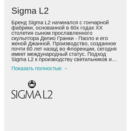
Sigma L2
Бренд Sigma L2 начинался с гончарной
фабрики, основанной в 60х годах XX
столетия сыном прославленного
скульптора Делио Гранки - Паоло и его
женой Джанной. Производство, созданное
почти 60 лет назад во Флоренции, сегодня
имеет международный статус. Подход
Sigma L2 к производству светильников и
аксессуаров для интерьера основан на
Показать полностью
неизменном следовании культуре и
традициям. Однако страсть к
исследованиям всегда приводит мастеров
фабрики к новым, интересным открытиям.
Сегодня они используют множество самых
разнородных материалов: хрусталь,
латунь, металл, дерево, камень, смолы,
кожу, текстиль, стекло, кристаллы
Swarovski, полудрагоценные камни.
Каждый предмет, выпущенный фабрикой,
уникален: он выполнен вручную и несет на
себе отличающее клеймо мастера. Дизайн