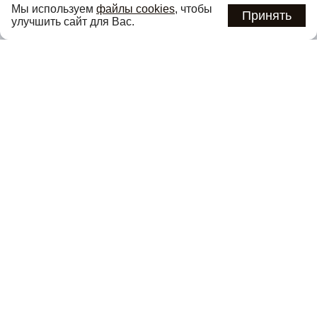
Мы используем
файлы cookies
, чтобы
предложениях первыми
Принять
улучшить сайт для Вас.
Подписаться
Нажимая кнопку «Подписаться», вы соглашаетесь с
политикой
конфиденциальности
.
Каталог
О компании