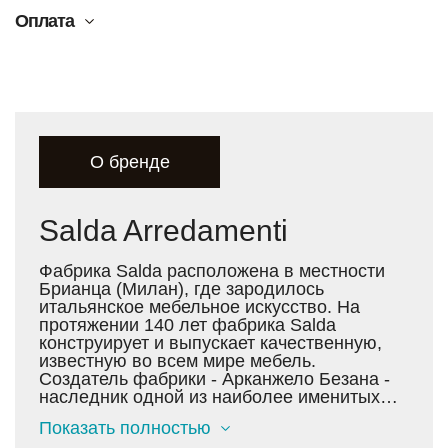
Оплата
О бренде
Salda Arredamenti
Фабрика Salda расположена в местности
Брианца (Милан), где зародилось
итальянское мебельное искусство. На
протяжении 140 лет фабрика Salda
конструирует и выпускает качественную,
известную во всем мире мебель.
Создатель фабрики - Арканжело Безана -
наследник одной из наиболее именитых
семей Брианци. В 1870 он и его жена,
Показать полностью
происходившая из династии известнейших