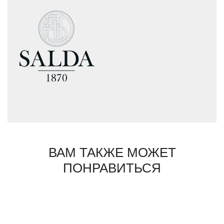
антикваров, занимавшихся декорацией
интерьеров королевских дворцов Австрии,
начали дело, которое до сих пор остается
под управлением семьи Безана - вот уже
пять поколений этой семьи сохраняют и
передают секреты создания классической,
строгой и элегантной мебели. Мебель от
Salda начинается с оригинальных
набросков и рисунков на основе
уникального архива фабрики, который
содержит более 15 000 моделей. Каждый
предмет мебели Salda является
уникальным, он выполнен вручную в
Италии по лучшим ремесленным
традициям.
ВАМ ТАКЖЕ МОЖЕТ
ПОНРАВИТЬСЯ