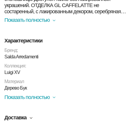
украшений. ОТДЕЛКА GL CAFFELATTE не
состаренный, с лакированным декором, серебряная
латунь с белой патиной
Показать полностью
Характеристики
Бренд:
Salda Arredamenti
Коллекция:
Luigi XV
Материал
Дерево Бук
Показать полностью
Доставка