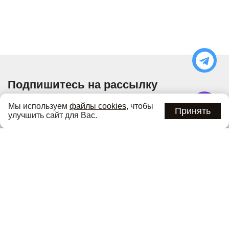
Подпишитесь на рассылку
Узнавайте об актуальных акциях и специальных
Мы используем
файлы cookies
, чтобы
предложениях первыми
Принять
улучшить сайт для Вас.
Подписаться
Нажимая кнопку «Подписаться», вы соглашаетесь с
политикой
конфиденциальности
.