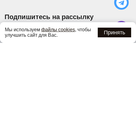
Подпишитесь на рассылку
Узнавайте об актуальных акциях и специальных
Мы используем
файлы cookies
, чтобы
предложениях первыми
Принять
улучшить сайт для Вас.
Подписаться
Нажимая кнопку «Подписаться», вы соглашаетесь с
политикой
конфиденциальности
.
Каталог