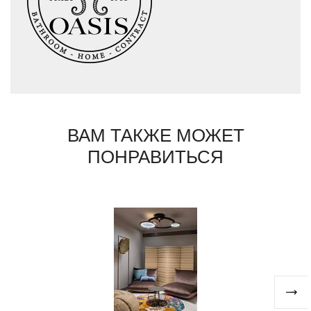
широкий выбор коллекций мебели для
домашнего интерьера HOME с
бестселлерами: светильниками Edge,
Moon; письменными столами: Dama и
Proust; ванными комнатами BATHROOM c
знаменитыми коллекциями Academia и
Lutetia, а также мебели для подразделения
CONTRACT, предназначенного для
осуществления проектов, связанных с
сооружением жилых и общественных
зданий.
ВАМ ТАКЖЕ МОЖЕТ
ПОНРАВИТЬСЯ