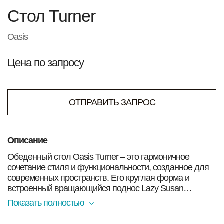
Стол Turner
Oasis
Цена по запросу
ОТПРАВИТЬ ЗАПРОС
Описание
Обеденный стол Oasis Turner – это гармоничное
сочетание стиля и функциональности, созданное для
современных пространств. Его круглая форма и
встроенный вращающийся поднос Lazy Susan
обеспечивают максимальный комфорт во время
Показать полностью
сервировки и общения за столом.