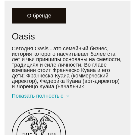
О бренде
Oasis
Сегодня Oasis - это семейный бизнес,
история которого насчитывает более ста
лет и чьи принципы основаны на смелости,
традициях и силе личности. Во главе
компании стоит Франческо Куаиа и его
дети: Франческа Куаиа (коммерческий
директор), Федерика Куаиа (арт-директор)
и Лоренцо Куаиа (начальник
производства). В настоящее время
Показать полностью
компания Oasis присутствует на рынках
более 25 стран, среди которых основными
являются: Россия, Украина, Китай,
Великобритания, Германия, Франция,
Швейцария, Бельгия, Индия и
Соединенные Штаты Америки. Портфолио
продукции компании Oasis включает в себя