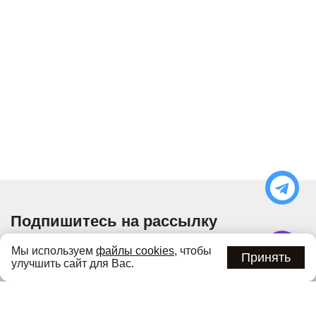
Подпишитесь на рассылку
Узнавайте об актуальных акциях и специальных
Мы используем
файлы cookies
, чтобы
предложениях первыми
Принять
улучшить сайт для Вас.