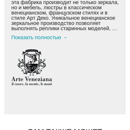
эта фабрика производит не только зеркала,
но и мебель, люстры в классическом
венецианском, французском стилях и в
стиле Арт Деко. Уникальное венецианское
зеркальное производство позволяет
выполнять реплики старинных моделей, а
также делать сложнотехнологичные новые
Показать полностью
коллекции. Фабрика Arte Veneziana
выполняет индивидуальные проекты
любой сложности по эскизам заказчика.