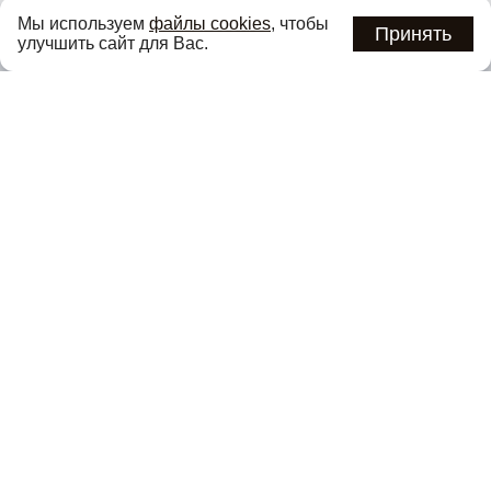
Узнавайте об актуальных акциях и специальных
Мы используем
файлы cookies
, чтобы
предложениях первыми
Принять
улучшить сайт для Вас.
Подписаться
Нажимая кнопку «Подписаться», вы соглашаетесь с
политикой
конфиденциальности
.
Каталог
О компании