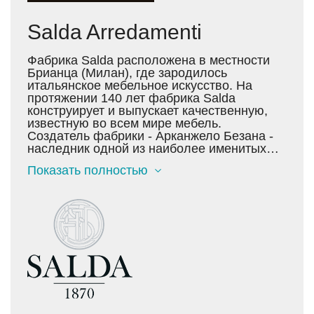
Salda Arredamenti
Фабрика Salda расположена в местности
Брианца (Милан), где зародилось
итальянское мебельное искусство. На
протяжении 140 лет фабрика Salda
конструирует и выпускает качественную,
известную во всем мире мебель.
Создатель фабрики - Арканжело Безана -
наследник одной из наиболее именитых
семей Брианци. В 1870 он и его жена,
Показать полностью
происходившая из династии известнейших
антикваров, занимавшихся декорацией
интерьеров королевских дворцов Австрии,
начали дело, которое до сих пор остается
под управлением семьи Безана - вот уже
пять поколений этой семьи сохраняют и
передают секреты создания классической,
строгой и элегантной мебели. Мебель от
Salda начинается с оригинальных
набросков и рисунков на основе
уникального архива фабрики, который
содержит более 15 000 моделей. Каждый