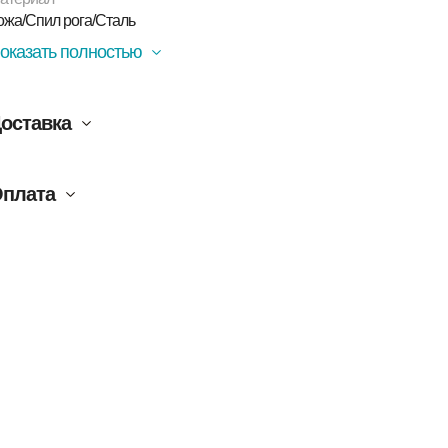
ампаньерка Nives идеально сочетается с ведёрком
ожа/Спил рога/Сталь
ля льда из той же коллекции.
оказать полностью
оставка
плата