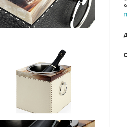
Ш
К
д
П
Д
О