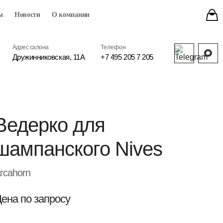
ы
Новости
О компании
Адрес салона
Телефон
Дружинниковская, 11А
+7 495 205 7 205
Ведерко для
шампанского Nives
rcahorn
ена по запросу