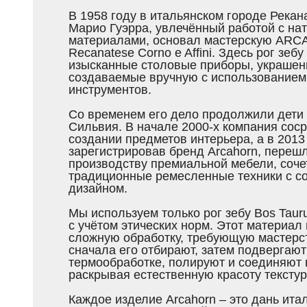
В 1958 году в итальянском городе Рекан
Марио Гуэрра, увлечённый работой с на
материалами, основал мастерскую ARCA 
Recanatese Corno e Affini. Здесь рог зеб
изысканные столовые приборы, украшени
создаваемые вручную с использованием 
инструментов.
Со временем его дело продолжили дети
Сильвия. В начале 2000-х компания сос
создании предметов интерьера, а в 2013 
зарегистрировав бренд Arcahorn, перешл
производству премиальной мебели, соче
традиционные ремесленные техники с 
дизайном.
Мы используем только рог зебу Bos Tau
с учётом этических норм. Этот материал
сложную обработку, требующую мастерст
сначала его отбирают, затем подвергают
термообработке, полируют и соединяют 
раскрывая естественную красоту текстур
Каждое изделие Arcahorn – это дань ита