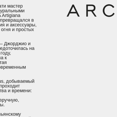
ати мастер
туральными
Artigiana
у превращался в
я и аксессуары,
огня и простых
 – Джорджио и
редоточилась на
году,
а к
тая
современным
rus, добываемый
 проходит
ва и времени:
вручную,
ы.
льянскому