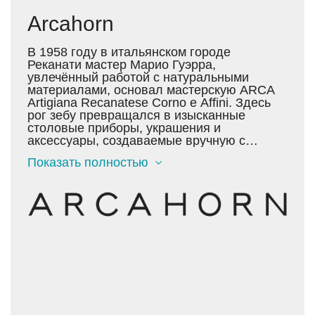
Arcahorn
В 1958 году в итальянском городе
Реканати мастер Марио Гуэрра,
увлечённый работой с натуральными
материалами, основал мастерскую ARCA
Artigiana Recanatese Corno e Affini. Здесь
рог зебу превращался в изысканные
столовые приборы, украшения и
аксессуары, создаваемые вручную с
использованием огня и простых
Показать полностью
инструментов.
Со временем его дело продолжили дети –
Джорджио и Сильвия. В начале 2000-х
компания сосредоточилась на создании
предметов интерьера, а в 2013 году,
зарегистрировав бренд Arcahorn, перешла
к производству премиальной мебели,
сочетая традиционные ремесленные
техники с современным дизайном.
Мы используем только рог зебу Bos Taurus,