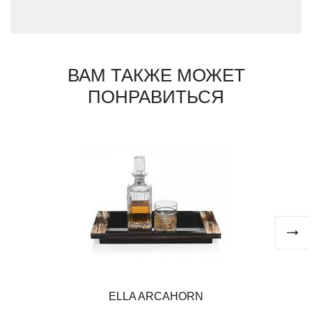
добываемый с учётом этических норм. Этот
материал проходит сложную обработку,
требующую мастерства и времени:
сначала его отбирают, затем подвергают
термообработке, полируют и соединяют
вручную, раскрывая естественную красоту
ВАМ ТАКЖЕ МОЖЕТ
текстуры.
ПОНРАВИТЬСЯ
Каждое изделие Arcahorn – это дань
итальянскому мастерству, уникальный
штрих в интерьере, созданный с
уважением к природе и традициям.
ELLA ARCAHORN