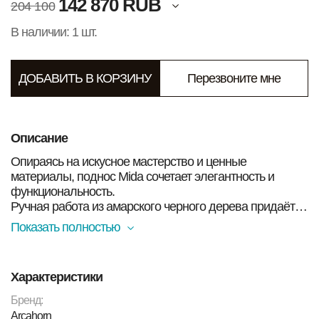
142 870 RUB
204 100
В наличии: 1 шт.
ДОБАВИТЬ В КОРЗИНУ
Перезвоните мне
Описание
Опираясь на искусное мастерство и ценные
материалы, поднос Mida сочетает элегантность и
функциональность.
Ручная работа из амарского черного дерева придаёт
ему благородный характер, а изысканные ручки из рога
Показать полностью
с выразительными коричневыми прожилками и латуни
с покрытием из 24-каратного золота превращают этот
предмет в настоящее произведение искусства.
Характеристики
Бренд:
Arcahorn