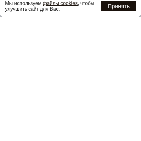
Мы используем
файлы cookies
, чтобы
предложениях первыми
Принять
улучшить сайт для Вас.
Подписаться
Нажимая кнопку «Подписаться», вы соглашаетесь с
политикой
конфиденциальности
.
Каталог
О компании
Покупателям