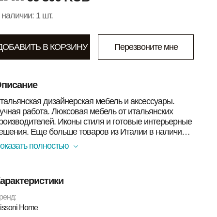
 наличии: 1 шт.
ДОБАВИТЬ В КОРЗИНУ
Перезвоните мне
писание
тальянская дизайнерская мебель и аксессуары.
учная работа. Люксовая мебель от итальянских
роизводителей. Иконы стиля и готовые интерьерные
ешения. Еще больше товаров из Италии в наличии в
оскве Вы найдете в нашем магазине. Смотрите
оказать полностью
иже!<br><br>Лампа Bubble Kandahar 90 _
issoniHome<br>СЪЕМНЫЙ ЧЕХОЛ (ткань Kandahar
вет 140): 100% хлопок; <br />
арактеристики
ТРУКТУРА: крашеный в белый металл.<br />
br><b>Размер:</b> диаметр 90 см<br><b>Бренд:
ренд:
/b> Missoni Home<br><b>Коллекция:</b> Golden
issoni Home
ge<br><b>Цвет:</b> 140