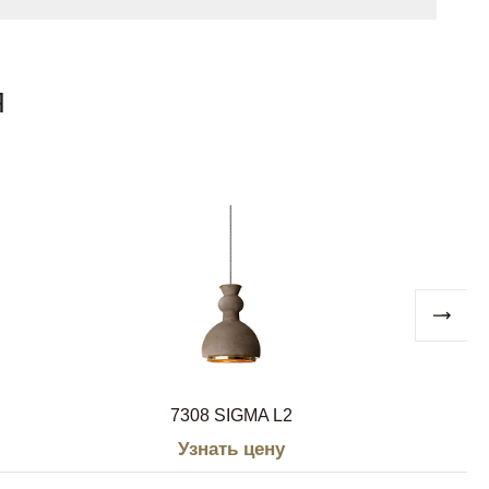
Я
7308 SIGMA L2
Узнать цену