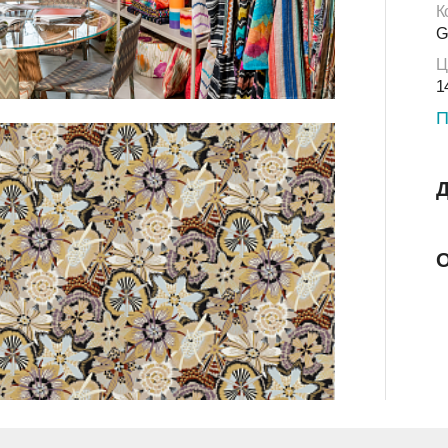
К
G
Ц
1
П
Д
О