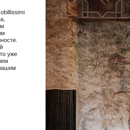
illissimi
а,
ом
им
ности.
й
то уже
шем
 нашим