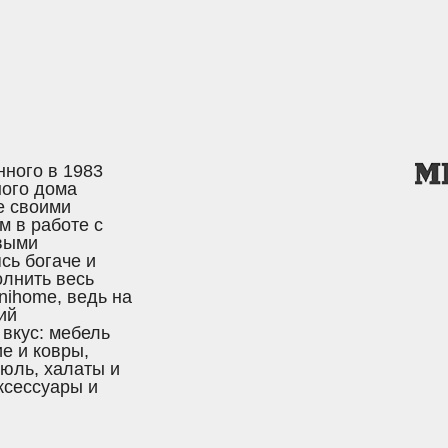
нного в 1983
ного дома
е своими
 в работе с
овыми
сь богаче и
лнить весь
nihome, ведь на
ий
вкус: мебель
е и ковры,
тюль, халаты и
ксессуары и