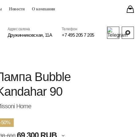
ы
Новости
О компании
Адрес салона
Телефон
Дружинниковская, 11А
+7 495 205 7 205
Лампа Bubble
Kandahar 90
issoni Home
-50%
69 300 RUB
38 600