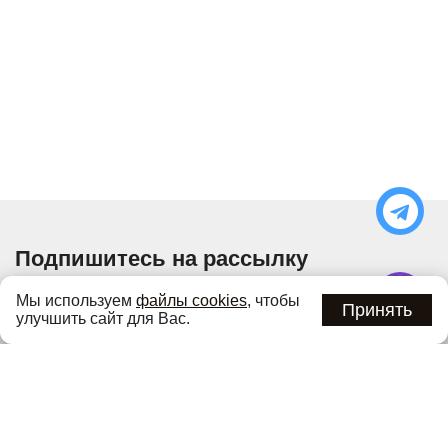
Подпишитесь на рассылку
Узнавайте об актуальных акциях и специальных
Мы используем
файлы cookies
, чтобы
предложениях первыми
Принять
улучшить сайт для Вас.
Подписаться