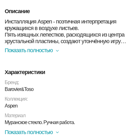
Описание
Инсталляция Aspen - поэтичная интерпретация
кружащихся в воздухе листьев.
Пять изящных лепестков, расходящихся из центра
хрустальной пластины, создают утончённую игру
преломлений света. Световые блики переливаются и
Показать полностью
оживают при малейшем движении, превращая
пространство вокруг в волшебный лес из света и
хрусталя.
Характеристики
Бренд Barovier&Toso демонстрирует уникальные
Бренд:
возможности создания эксклюзивных световых
Barovier&Toso
инсталляций по запросу клиента. Каждая работа
Коллекция:
Barovier&Toso - это диалог между светом и материей,
Aspen
воплощающий фирменный стиль бренда в сочетании
с инновационными решениями.
Материал
Муранское стекло. Ручная работа.
В чём заключается уникальность:
Показать полностью
✔ Ручная работа венецианских мастеров (технология,
сохраняемая с XV века)