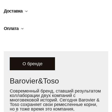
✔ Патентованная система креплений, позволяющая
лепесткам "парить" в воздухе
Доставка
✔ Эффект "живого света" — инсталляция по-разному
раскрывается утром и вечером
Оплата
Идеально для:
Парадных холлов отелей класса люкс
Авторских интерьеров в стиле contemporary
Галерей современного искусства
О бренде
Barovier&Toso
Современный бренд, ставший результатом
коллаборации двух компаний с
многовековой историй. Сегодня Barovier &
Toso сохраняет свои ремесленные корни,
но в тоже время это компания,