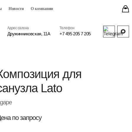
ы
Новости
О компании
Адрес салона
Телефон
Дружинниковская, 11А
+7 495 205 7 205
Композиция для
санузла Lato
gape
ена по запросу