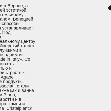
и в Вероне, а
ей эстетикой,
огом своему
аном, Венецией
е способы
я устанавливает
. Под
от
ональному центру
йнерский талант
 лучшими в
e одним из
 in Italy». Со
ю сеть
тью и
й страсть к
т Agape
е продукты,
sociati, стали
акже как и ванна
и Bjhon,
аротти и в
ра, камня и
а Cristalplant®