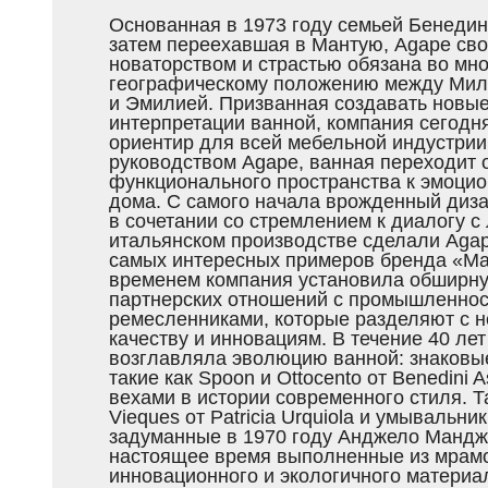
Основанная в 1973 году семьей Бенедин
затем переехавшая в Мантую, Agape сво
новаторством и страстью обязана во мн
географическому положению между Мил
и Эмилией. Призванная создавать новы
интерпретации ванной, компания сегодн
ориентир для всей мебельной индустрии
руководством Agape, ванная переходит 
функционального пространства к эмоци
дома. С самого начала врожденный диза
в сочетании со стремлением к диалогу с
итальянском производстве сделали Agap
самых интересных примеров бренда «Made
временем компания установила обширну
партнерских отношений с промышленнос
ремесленниками, которые разделяют с не
качеству и инновациям. В течение 40 ле
возглавляла эволюцию ванной: знаковы
такие как Spoon и Ottocento от Benedini As
вехами в истории современного стиля. Т
Vieques от Patricia Urquiola и умывальник
задуманные в 1970 году Анджело Мандж
настоящее время выполненные из мрамо
инновационного и экологичного материал