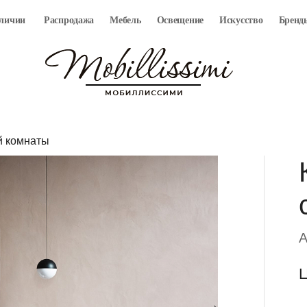
аличии
Распродажа
Мебель
Освещение
Искусство
Бренд
й комнаты
A
Ц