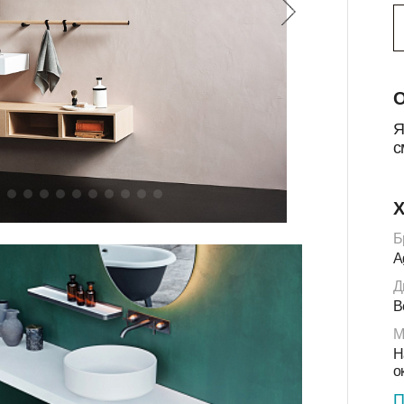
О
Я
с
Х
Б
A
Д
B
М
Н
о
П