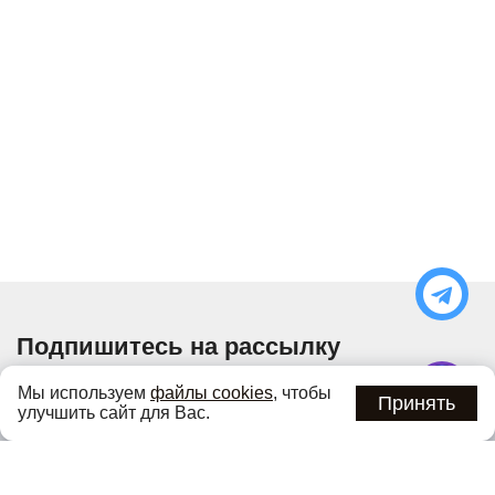
Подпишитесь на рассылку
Узнавайте об актуальных акциях и специальных
Мы используем
файлы cookies
, чтобы
предложениях первыми
Принять
улучшить сайт для Вас.