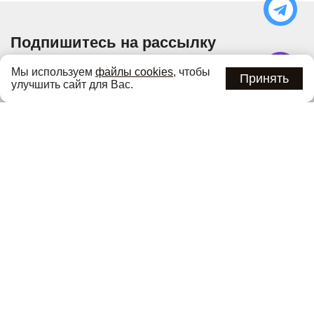
Подпишитесь на рассылку
Узнавайте об актуальных акциях и специальных
Мы используем
файлы cookies
, чтобы
предложениях первыми
Принять
улучшить сайт для Вас.
Подписаться
Нажимая кнопку «Подписаться», вы соглашаетесь с
политикой
конфиденциальности
.
Каталог