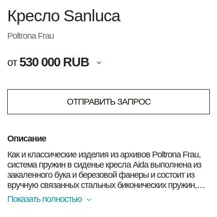
Кресло Sanluca
Poltrona Frau
530 000 RUB
от
ОТПРАВИТЬ ЗАПРОС
Описание
Как и классические изделия из архивов Poltrona Frau,
система пружин в сиденье кресла Aida выполнена из
закаленного бука и березовой фанеры и состоит из
вручную связанных стальных биконических пружин,
закрепленных на джутовых ремнях. Современные
Показать полностью
технологии дополняют традиции: спинка и набивка
сиденья выполнены из литой полиуретановой пены.