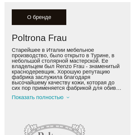
О бренде
Poltrona Frau
Старейшее в Италии мебельное
производство, было открыто в Турине, в
небольшой столярной мастерской. Ее
владельцем был Renzo Frau - знаменитый
краснодеревщик. Хорошую репутацию
фабрика заслужила благодаря
высочайшему качеству кожи, которая до
сих пор применяется фабрикой для обивки
всех видов мягкой мебели. Сегодня кожа
Показать полностью
Pelle Frau® Color System - это лучшее
европейское сырье, которое представляет
диапазон из 96 различных оттенков цвета -
и это только одна из линеек кожи Poltrona
Frau.
Уже в начале 20 века продукция фабрики,
что переводится как «кресло Фрау»,