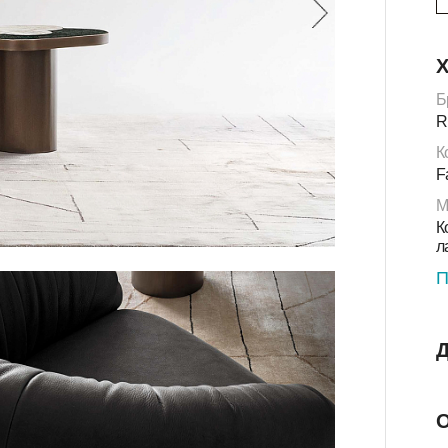
Х
Б
R
К
F
М
К
л
П
Д
О