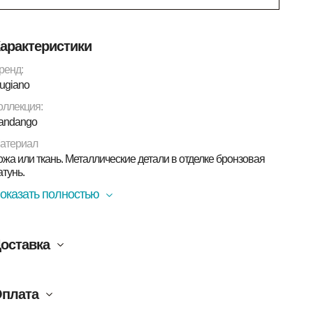
арактеристики
ренд:
ugiano
оллекция:
andango
атериал
ожа или ткань. Металлические детали в отделке бронзовая
атунь.
оказать полностью
оставка
плата