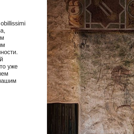
illissimi
а,
ом
им
ности.
й
то уже
шем
 нашим