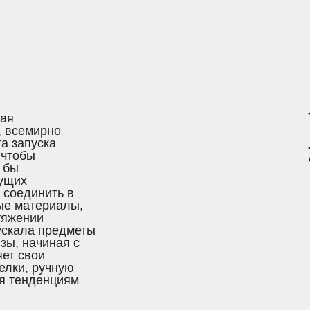
рая
, всемирно
а запуска
 чтобы
 бы
щущих
 соединить в
ые материалы,
тяжении
ускала предметы
зы, начиная с
яет свои
елки, ручную
я тенденциям