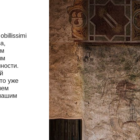
illissimi
а,
ом
им
ности.
й
то уже
шем
 нашим