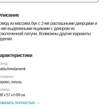
писание
омод из массива бук с 2-мя распашными дверцами и
 -мя выдвижными ящиками с декором из
озолоченной латуни. Возможны другие варианты
тделки.
арактеристики
ренд:
alda Arredamenti
атериал
ерево, латунь
азмер:
38 х 57 х h 89 см.
оказать полностью