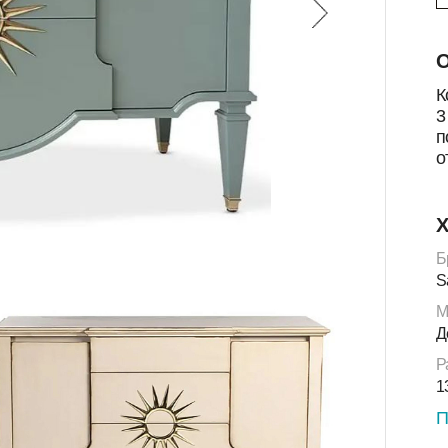
О
К
3
п
о
Х
Б
S
М
Д
Р
1
П