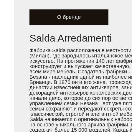
О бренде
Salda Arredamenti
Фабрика Salda расположена в местности
(Милан), где зародилось итальянское м
искусство. На протяжении 140 лет фабри
конструирует и выпускает качественную,
всем мире мебель. Создатель фабрики -
Безана - наследник одной из наиболее 
Брианци. В 1870 он и его жена, происхо
династии известнейших антикваров, за
декорацией интерьеров королевских дво
начали дело, которое до сих пор остаетс
управлением семьи Безана - вот уже пят
семьи сохраняют и передают секреты со
классической, строгой и элегантной меб
Salda начинается с оригинальных наброс
на основе уникального архива фабрики,
содержит более 15 000 моделей. Кажды