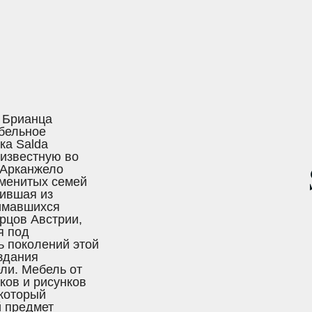
 Брианца
ебельное
ка Salda
 известную во
 Арканжело
именитых семей
дившая из
нимавшихся
рцов Австрии,
я под
ь поколений этой
здания
ели. Мебель от
ков и рисунков
 который
й предмет