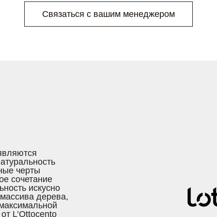
Связаться с вашим менеджером
 являются
натуральность
ные черты
ное сочетание
ьность искусно
массива дерева,
 максимальной
т L’Ottocento