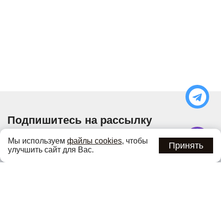
Подпишитесь на рассылку
Узнавайте об актуальных акциях и специальных
Мы используем
файлы cookies
, чтобы
предложениях первыми
Принять
улучшить сайт для Вас.
Подписаться
Нажимая кнопку «Подписаться», вы соглашаетесь с
политикой