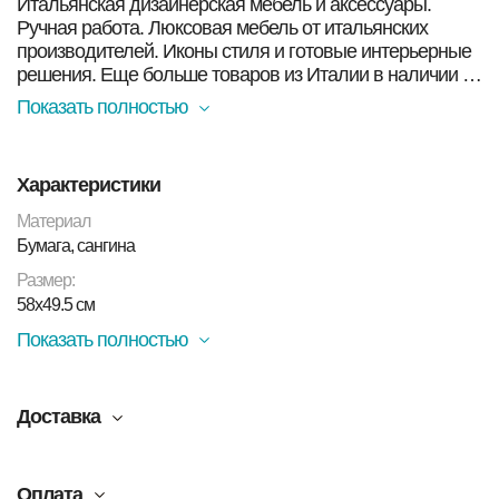
Итальянская дизайнерская мебель и аксессуары.
Ручная работа. Люксовая мебель от итальянских
производителей. Иконы стиля и готовые интерьерные
решения. Еще больше товаров из Италии в наличии в
Москве Вы найдете в нашем магазине. Смотрите ниже!
Показать полностью
Яковлев А.Е. Портрет итальянца
Характеристики
Материал:
Бумага, сангина
Размер:
58х49.5 см
Материал
Бумага, сангина
Размер:
58х49.5 см
Показать полностью
Доставка
Оплата