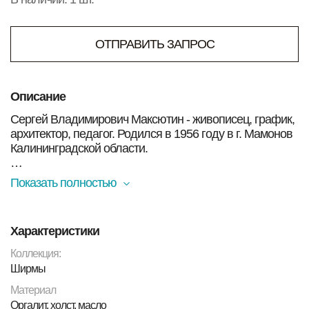
ОТПРАВИТЬ ЗАПРОС
Описание
Сергей Владимирович Максютин - живописец, график,
архитектор, педагог. Родился в 1956 году в г. Мамонов
Калининградской области.
Окончил Московский архитектурный институт (1981). С
Показать полностью
1984 - член Московского Союза Художников.
В 1984-1995 годах работал в международных
Характеристики
творческих группах домов творчества («Сенеж»,
«Гурзуф», «Челюскинская», «Переяславль-
Коллекция:
Залесский").
Ширмы
Материал
Участник ежегодных выставок «Арт-Манеж» (с 1992), 6-
Оргалит, холст, масло
й международной Ташкентской Биеннале