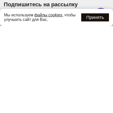
Подпишитесь на рассылку
Узнавайте об актуальных акциях и специальных
Мы используем
файлы cookies
, чтобы
предложениях первыми
Принять
улучшить сайт для Вас.
Подписаться
Нажимая кнопку «Подписаться», вы соглашаетесь с
политикой
конфиденциальности
.
Каталог