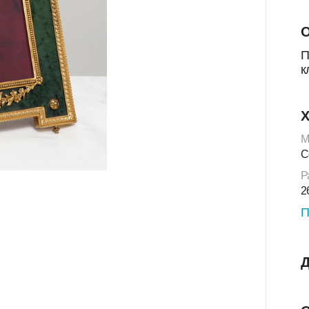
О
П
к
Х
М
С
Р
2
П
Д