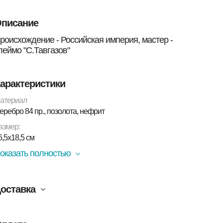
писание
роисхождение - Российская империя, мастер -
леймо "С.Тавгазов"
арактеристики
атериал
еребро 84 пр., позолота, нефрит
азмер:
6,5х18,5 см
оказать полностью
оставка