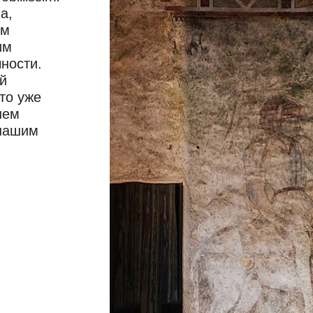
а,
ом
им
ности.
й
то уже
шем
 нашим