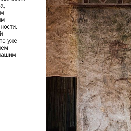
а,
ом
им
ности.
й
то уже
шем
 нашим