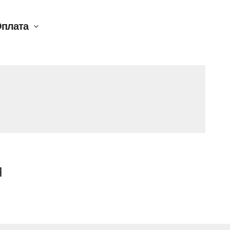
плата
Я