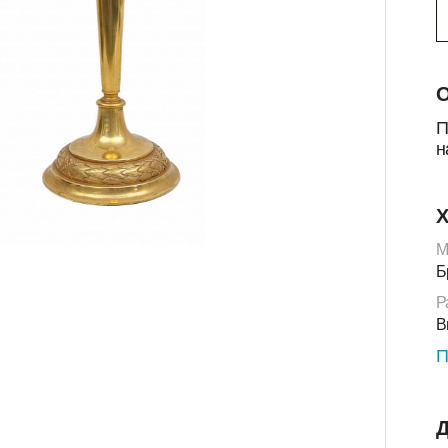
О
П
н
Х
М
Б
Р
В
П
Д