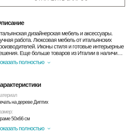
писание
тальянская дизайнерская мебель и аксессуары.
учная работа. Люксовая мебель от итальянских
роизводителей. Иконы стиля и готовые интерьерные
ешения. Еще больше товаров из Италии в наличии в
оскве Вы найдете в нашем магазине. Смотрите
оказать полностью
иже!
лавихо-Телепнев В. Из серии "Руки"
арактеристики
дея серии «Руки» родилась, когда автор работал
ад темой «Чувственность», разрабатывая
атериал
онцепцию портрета через изображение женской
ечать на дереве Диптих
пины. В качестве важных деталей там
азмер:
рисутствовали изящные линии женских рук. Так
озникла мысль создать самостоятельную серию, где
 раме 50х66 см
ортрет человека возникал бы через изображение его
оказать полностью
ук.
атериал:
Печать на дереве, Диптих