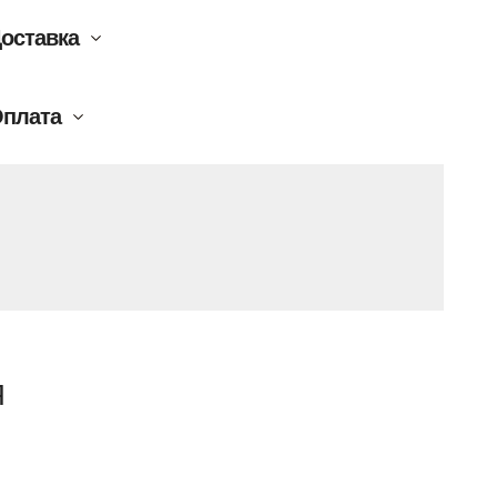
азмер:
в раме 50х66 см
оставка
плата
Я