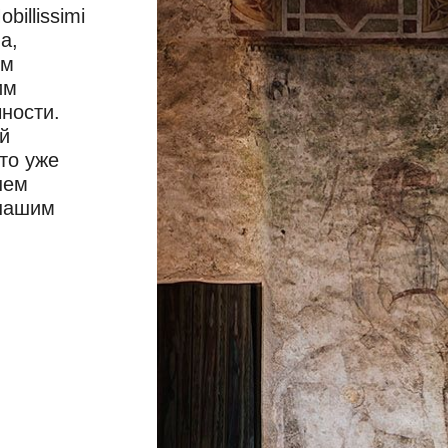
illissimi
а,
ом
им
ности.
й
то уже
шем
 нашим