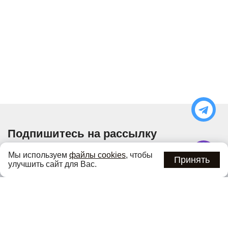
Подпишитесь на рассылку
Узнавайте об актуальных акциях и специальных
Мы используем
файлы cookies
, чтобы
предложениях первыми
Принять
улучшить сайт для Вас.
Подписаться