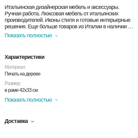
Итальянская дизайнерская мебель и аксессуары.
Ручная работа. Люксовая мебель от итальянских
производителей. Иконы стиля и готовые интерьерные
решения. Еще больше товаров из Италии в наличии в
Москве Вы найдете в нашем магазине. Смотрите ниже!
Показать полностью
Клавихо-Телепнев В. Из серии "Натюрморты"
миниатюра (1)
Характеристики
В серию «Натюрморты» вошли работы, которые
можно рассматривать как часть большого проекта,
Материал
инспирированного портретной живописью эпохи
Печать на дереве
возрождения.
Размер:
Материал:
Печать на дереве
в раме 42х33 см
Размер:
в раме 42х33 см
Показать полностью
Доставка