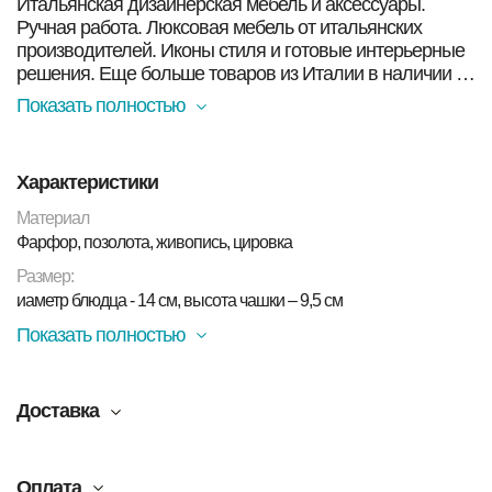
Итальянская дизайнерская мебель и аксессуары.
Ручная работа. Люксовая мебель от итальянских
производителей. Иконы стиля и готовые интерьерные
решения. Еще больше товаров из Италии в наличии в
Москве Вы найдете в нашем магазине. Смотрите ниже!
Показать полностью
Чайная пара "Карты" завод А.Г. Попова
Происхождение - Российская империя, завод купца
Характеристики
А.Г.Попова
Материал:
Фарфор, позолота, живопись, цировка
Материал
Фарфор, позолота, живопись, цировка
Размер:
иаметр блюдца - 14 см, высота чашки – 9,5 см
Показать полностью
Доставка
Оплата