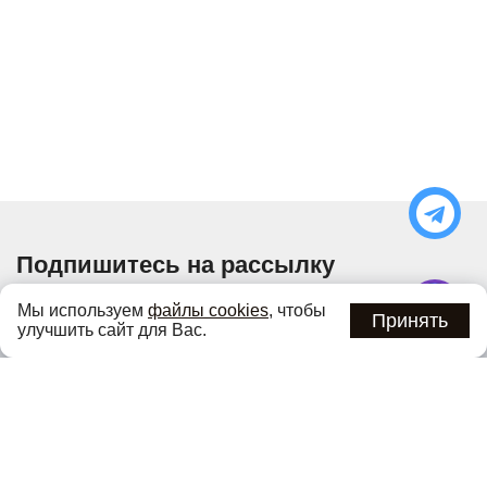
Подпишитесь на рассылку
Узнавайте об актуальных акциях и специальных
Мы используем
файлы cookies
, чтобы
предложениях первыми
Принять
улучшить сайт для Вас.
Подписаться
Нажимая кнопку «Подписаться», вы соглашаетесь с
политикой