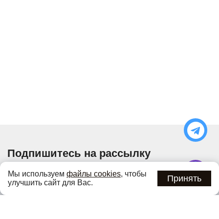
Подпишитесь на рассылку
Узнавайте об актуальных акциях и специальных
Мы используем
файлы cookies
, чтобы
предложениях первыми
Принять
улучшить сайт для Вас.