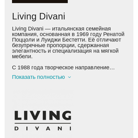
Living Divani
Living Divani — итальянская семейная
компания, основанная в 1969 году Ренатой
Поццоли и Луиджи Бестетти. Её отличают
безупречные пропорции, сдержанная
элегантность и специализация на мягкой
мебели.
С 1988 года творческое направление
бренда определяет Пьеро Лиссони — арт-
Показать полностью
директор и дизайнер, чьё уникальное
стилевое видение стало визитной
карточкой компании. В 2020 году её
возглавила Карола Бестетти,
представитель второго поколения,
придавшая развитию бренда новую
чувствительность и современность.