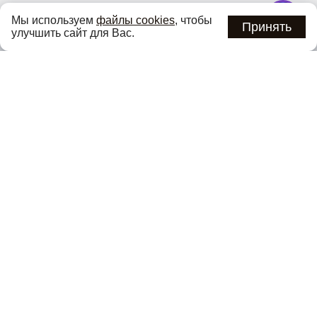
Узнавайте об актуальных акциях и специальных
Мы используем
файлы cookies
, чтобы
предложениях первыми
Принять
улучшить сайт для Вас.
Подписаться
Нажимая кнопку «Подписаться», вы соглашаетесь с
политикой
конфиденциальности
.
Каталог
О компании