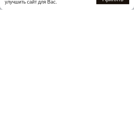
улучшить сайт для Вас.
Подписаться
Нажимая кнопку «Подписаться», вы соглашаетесь с
политикой
конфиденциальности
.
Каталог
О компании
Покупателям