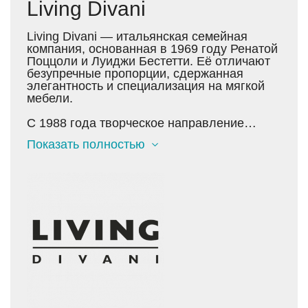
Living Divani
Living Divani — итальянская семейная
компания, основанная в 1969 году Ренатой
Поццоли и Луиджи Бестетти. Её отличают
безупречные пропорции, сдержанная
элегантность и специализация на мягкой
мебели.
С 1988 года творческое направление
бренда определяет Пьеро Лиссони — арт-
Показать полностью
директор и дизайнер, чьё уникальное
стилевое видение стало визитной
карточкой компании. В 2020 году её
возглавила Карола Бестетти,
представитель второго поколения,
придавшая развитию бренда новую
чувствительность и современность.