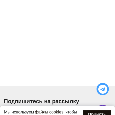
Подпишитесь на рассылку
Узнавайте об актуальных акциях и специальных
Мы используем
файлы cookies
, чтобы
предложениях первыми
Принять