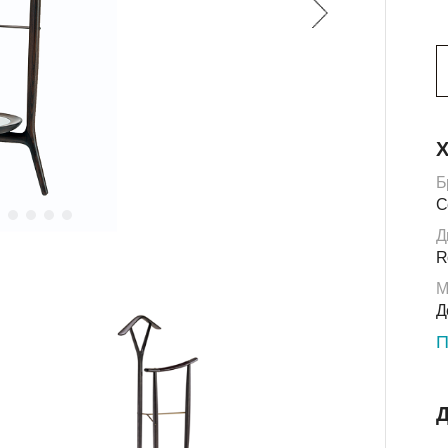
Х
Б
C
Д
R
М
Д
П
Д