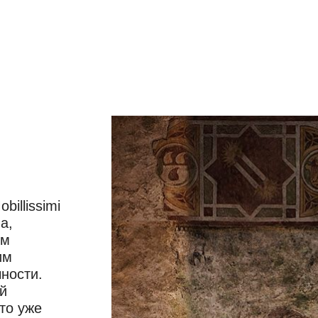
illissimi
а,
ом
им
ности.
й
то уже