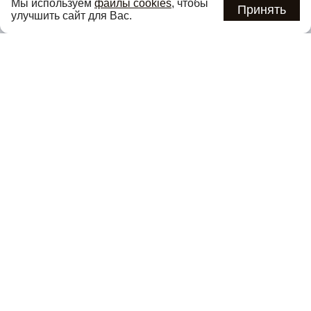
Мы используем
файлы cookies
, чтобы
предложениях первыми
Принять
улучшить сайт для Вас.
Подписаться
Нажимая кнопку «Подписаться», вы соглашаетесь с
политикой
конфиденциальности
.
Каталог
О компании
Покупателям