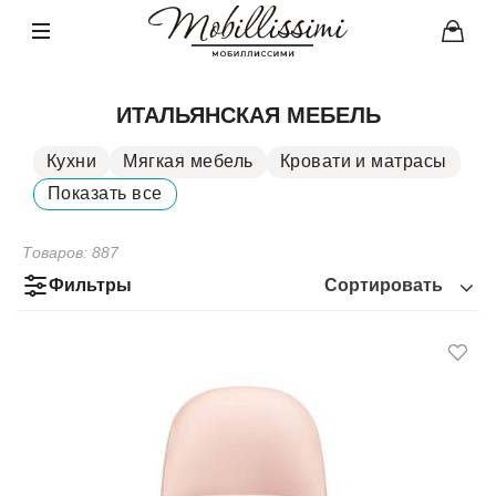
ИТАЛЬЯНСКАЯ МЕБЕЛЬ
Кухни
Мягкая мебель
Кровати и матрасы
Столы
Показать все
Стулья
Мебель для хранения
Шкафы
Аксессуары
Мебель под ТВ
Товаров:
887
Фильтры
Сортировать