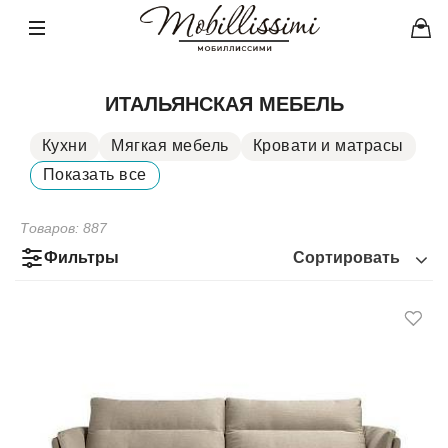
ИТАЛЬЯНСКАЯ МЕБЕЛЬ
Кухни
Мягкая мебель
Кровати и матрасы
Столы
Показать все
Стулья
Мебель для хранения
Шкафы
Аксессуары
Мебель под ТВ
Товаров:
887
Фильтры
Сортировать