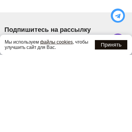
Подпишитесь на рассылку
Узнавайте об актуальных акциях и специальных
Мы используем
файлы cookies
, чтобы
предложениях первыми
Принять
улучшить сайт для Вас.
Подписаться
Нажимая кнопку «Подписаться», вы соглашаетесь с
политикой
конфиденциальности
.