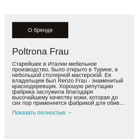
О бренде
Poltrona Frau
Старейшее в Италии мебельное
производство, было открыто в Турине, в
небольшой столярной мастерской. Ее
владельцем был Renzo Frau - знаменитый
краснодеревщик. Хорошую репутацию
фабрика заслужила благодаря
высочайшему качеству кожи, которая до
сих пор применяется фабрикой для обивки
всех видов мягкой мебели. Сегодня кожа
Показать полностью
Pelle Frau® Color System - это лучшее
европейское сырье, которое представляет
диапазон из 96 различных оттенков цвета -
и это только одна из линеек кожи Poltrona
Frau.