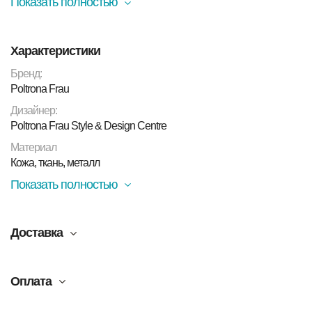
Показать полностью
основание обтянуты кожей Pelle Frau® Motif Knits,
которая придает поверхности объемный тактильный и
визуальный эффект. Ножки выполнены из алюминия.
Характеристики
Бренд:
Poltrona Frau
Дизайнер:
Poltrona Frau Style & Design Centre
Материал
Кожа, ткань, металл
Показать полностью
Доставка
Оплата